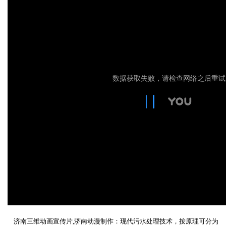
济南三维动画宣传片,济南动漫制作：现代污水处理技术，按原理可分为