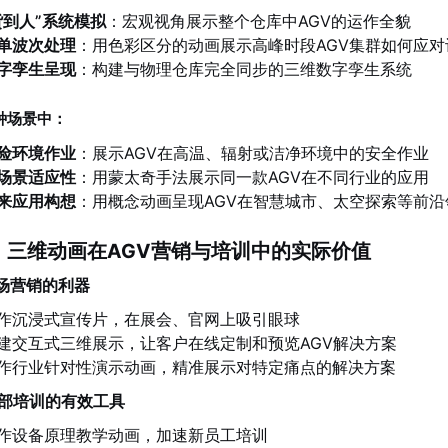
货到人”系统模拟
：宏观视角展示整个仓库中AGV的运作全貌
单波次处理
：用色彩区分的动画展示高峰时段AGV集群如何应对
字孪生呈现
：构建与物理仓库完全同步的三维数字孪生系统
种场景中：
险环境作业
：展示AGV在高温、辐射或洁净环境中的安全作业
场景适应性
：用蒙太奇手法展示同一款AGV在不同行业的应用
来应用构想
：用概念动画呈现AGV在智慧城市、太空探索等前
 三维动画在AGV营销与培训中的实际价值
 市场营销的利器
作沉浸式宣传片，在展会、官网上吸引眼球
建交互式三维展示，让客户在线定制和预览AGV解决方案
作行业针对性演示动画，精准展示对特定痛点的解决方案
 内部培训的有效工具
作设备原理教学动画，加速新员工培训