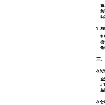
布
集
动
3.
机
模
毫
三、
在制
全
J
新
在仓