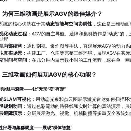
 为何三维动画是展示AGV的最佳媒介？
V系统的核心优势在于其
动态智能与空间协调性
，这正是三维动画
视化动态过程
：AGV的自主导航、避障和集群协作是“动态”的
过程
视内部结构
：通过剖视、爆炸图等手法，直观展示AGV的动力
拟真实场景
：构建工厂、仓库等完整三维环境，展现AGV在实
缩时间与空间
：在几分钟内展示数小时的工作流程，或在单一画
 三维动画如何展现AGV的核心功能？
智能导航与避障——让“无形”变“有形”
光SLAM可视化
：用动态光束和点云图展示激光雷达如何扫描环
径规划动画
：通过色彩流动的路径线和实时计算的算法演示，展
层避障演示
：分层展示激光、视觉、机械防撞等多重安全系统如
 柔性部署与集群调度——展现“群体智慧”