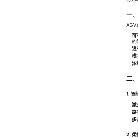
一、
AG
可
的
透
模
浓
二、
1. 
激
路
多
2.