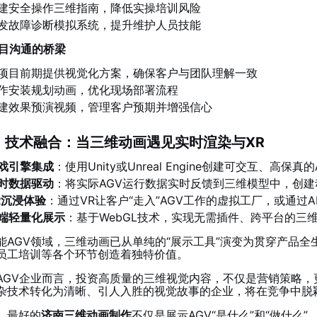
建安全操作三维指南，降低实操培训风险
发故障诊断模拟系统，提升维护人员技能
 项目沟通的桥梁
项目前期提供视觉化方案，确保客户与团队理解一致
作安装规划动画，优化现场部署流程
建效果预演视频，管理客户预期并增强信心
 技术融合：当三维动画遇见实时渲染与XR
戏引擎集成
：使用Unity或Unreal Engine创建可交互、高保真
时数据驱动
：将实际AGV运行数据实时反馈到三维模型中，创建
R沉浸体验
：通过VR让客户“走入”AGV工作的虚拟工厂，或通过
端轻量化展示
：基于WebGL技术，实现无需插件、跨平台的三
能AGV领域，三维动画已从单纯的“展示工具”演变为贯穿产品全
员工培训等各个环节创造着独特价值。
AGV企业而言，投资高质量的三维视觉内容，不仅是营销策略
杂技术转化为清晰、引人入胜的视觉故事的企业，将在竞争中脱
，最好的
济南三维动画制作
不仅是展示AGV“是什么”和“做什么