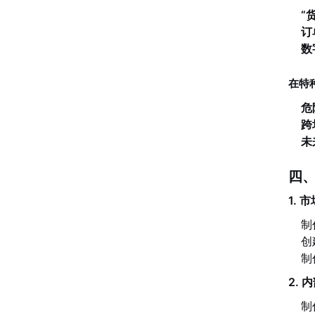
“
订
数
在特
危
跨
未
四、
1.
制
创
制
2.
制