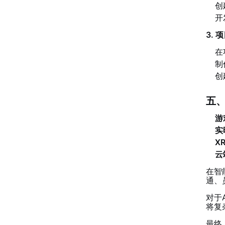
创
开
3.
在
制
创
五、
游
实
X
云
在智
通、
对于
将复
最终