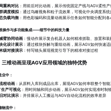
局重构对比
：用前后对比动画，展示传统固定产线与AGV柔性产
群调度模拟
：通过鸟瞰视角和粒子流效果，可视化中央调度系统
态负载均衡
：用色彩编码和流量动画展示任务如何智能分配到各A
 精准操作与多功能集成——细节中的科技力量
械臂协同动画
：慢动作展示复合机器人如何精准抓取、放置和装
块化设计展示
：通过模块拆解与重组动画，展示AGV如何快速适
米级对接演示
：特写镜头展现视觉引导下的精准对接过程
 三维动画呈现AGV应用领域的独特优势
造业中：
流程动画
：从原料入库到成品出库，展现AGV如何串联整个智能
IT生产可视化
：用时间轴和同步动画，展示AGV如何实现准时制
旧对比演示
：并排展示人工搬运与AGV自动化流程的效率差异
储物流中：