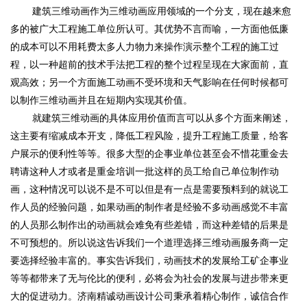
建筑三维动画作为三维动画应用领域的一个分支，现在越来愈
多的被广大工程施工单位所认可。其优势不言而喻，一方面他低廉
的成本可以不用耗费太多人力物力来操作演示整个工程的施工过
程，以一种超前的技术手法把工程的整个过程呈现在大家面前，直
观高效；另一个方面施工动画不受环境和天气影响在任何时候都可
以制作三维动画并且在短期内实现其价值。
就建筑三维动画的具体应用价值而言可以从多个方面来阐述，
这主要有缩减成本开支，降低工程风险，提升工程施工质量，给客
户展示的便利性等等。很多大型的企事业单位甚至会不惜花重金去
聘请这种人才或者是重金培训一批这样的员工给自己单位制作动
画，这种情况可以说不是不可以但是有一点是需要预料到的就说工
作人员的经验问题，如果动画的制作者是经验不多动画感觉不丰富
的人员那么制作出的动画就会难免有些差错，而这种差错的后果是
不可预想的。所以说这告诉我们一个道理选择三维动画服务商一定
要选择经验丰富的。事实告诉我们，动画技术的发展给工矿企事业
等等都带来了无与伦比的便利，必将会为社会的发展与进步带来更
大的促进动力。济南精诚动画设计公司秉承着精心制作，诚信合作