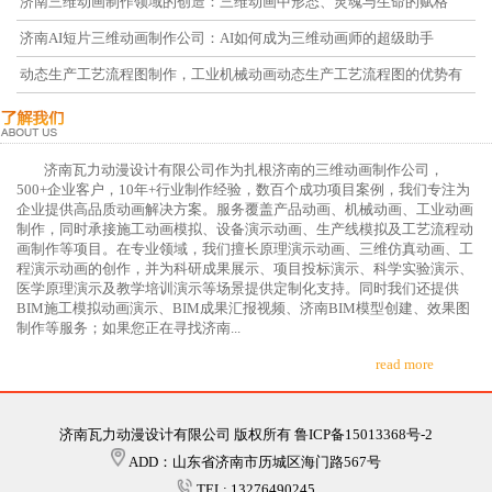
济南三维动画制作领域的创造：三维动画中形态、灵魂与生命的赋格
济南AI短片三维动画制作公司：AI如何成为三维动画师的超级助手
动态生产工艺流程图制作，工业机械动画动态生产工艺流程图的优势有
哪些
济南瓦力动漫设计有限公司作为扎根济南的三维动画制作公司，
500+企业客户，10年+行业制作经验，数百个成功项目案例，我们专注为
企业提供高品质动画解决方案。服务覆盖产品动画、机械动画、工业动画
制作，同时承接施工动画模拟、设备演示动画、生产线模拟及工艺流程动
画制作等项目。在专业领域，我们擅长原理演示动画、三维仿真动画、工
程演示动画的创作，并为科研成果展示、项目投标演示、科学实验演示、
医学原理演示及教学培训演示等场景提供定制化支持。同时我们还提供
BIM施工模拟动画演示、BIM成果汇报视频、济南BIM模型创建、效果图
制作等服务；如果您正在寻找济南...
read more
济南瓦力动漫设计有限公司 版权所有 鲁ICP备15013368号-2
ADD：山东省济南市历城区海门路567号
TEL: 13276490245