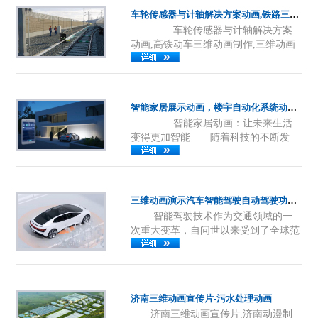
可以吸引消费者的注意力，还可以提高
车轮传感器与计轴解决方案动画,铁路三维动画制作,济南工业机械原理动画制作公司
产品认知度、增强销售效果。以下是产
车轮传感器与计轴解决方案
品动画视频的应用及其在当今市场中的
动画,高铁动车三维动画制作,三维动画
优势。 一、产品动画视频的优
在企业宣传片中有着广泛的应用，以下
势 ......
是具体的介绍： 展示产品特
点：企业宣传片中常常需要展示产品的
特点和优势，而三维动画可以通过精
智能家居展示动画，楼宇自动化系统动画，智能家居虚拟可视化展示，三维动画制作
确、生动的表现方式，将产品的特点和
智能家居动画：让未来生活
优势进行全方位的展示和呈现。例如，
变得更加智能 随着科技的不断发
可以通过三维动画展示产品的设计、结
展，智能家居的概念逐渐进入人们的视
构、功能、材质等方面......
野。而智能家居动画作为其中的一部
分，也受到了越来越多的关注。本文将
详细介绍智能家居动画的相关知识，以
三维动画演示汽车智能驾驶自动驾驶功能-工业机械产品3D动画设计制作
及其在未来生活中的应用前景。
智能驾驶技术作为交通领域的一
一、引言 智能家居动画是一种利用
次重大变革，自问世以来受到了全球范
计算机图形学、交互设计和动画等技
围内的广泛关注。随着人工智能、物联
术，将智能家居设备以生动......
网等技术的不断发展，智能驾驶技术正
逐步成为现实。本文旨在探讨智能驾驶
技术的发展历程、技术原理、市场前景
济南三维动画宣传片-污水处理动画
以及未来展望，以期为该领域的研究和
济南三维动画宣传片,济南动漫制
应用提供一些启示。 一、智能驾驶技