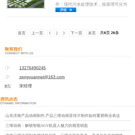
作：现代污水处理技术，按原理可分为
术的发展历程 智......
物理处理法、化学处理法和生物化学处
理法。 现代污水处理技术，按处理程
度划分，可分为一级、二级和三级处
理。 一级处理，主要去除污水中呈悬
共
6
页
26
条
首页
上一页
1
2
3
下一页
末页
浮状态的固体污染物质，物理处理法大
部分只能完...
13276490245
zengyuannet@163.com
宋经理
山东济南产品动画制作,产品三维动画宣传片制作如何重塑商业表达
三维动画：解锁智能AGV机器人魅力的视觉钥匙