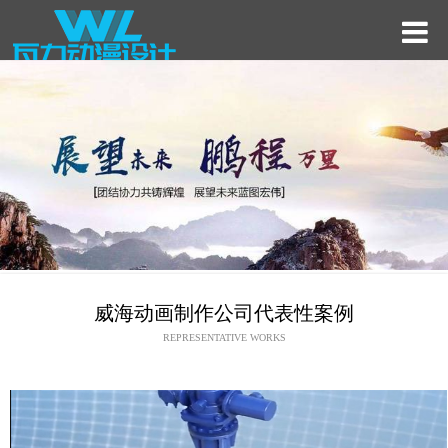
威海动画制作公司代表性案例
REPRESENTATIVE WORKS