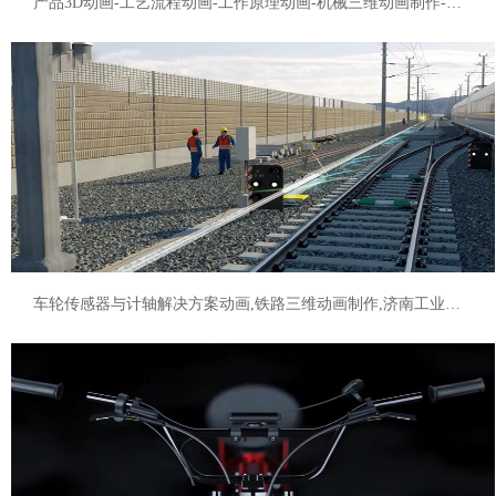
产品3D动画-工艺流程动画-工作原理动画-机械三维动画制作-工业动画-济南动画制作
车轮传感器与计轴解决方案动画,铁路三维动画制作,济南工业机械原理动画制作公司