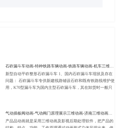
石砟漏斗车动画-特种铁路车辆动画-铁路车辆动画-机车三维动画制作-中车三维动画-济南动画公司
新型自动平砟整形石砟漏斗车 1、国内石砟漏斗车现状及存在
问题： 石砟漏斗车专供新建线路铺设石砟和既有铁路线维护使
用，K70型漏斗车为国内主型石砟漏斗车，其在卸货时一般只
能将石砟卸到线路两侧，采用人工作业方式传送到铁路中间，
当进行中间卸货时，易出...
气动插板阀动画-气动阀门原理展示三维动画-济南三维动画公司
产品品动画就是采用三维动画及影视后期处理软件，把产品的
结构、特点、功能、工作原理通过动画形式立体呈现出来，使