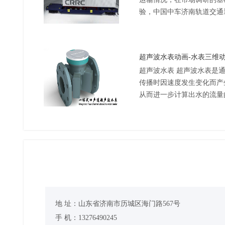
验，中国中车济南轨道交通
汽车半挂车和集装箱运输的
成熟转向架，轴重23t，最...
超声波水表动画-水表三维动
超声波水表 超声波水表是
传播时因速度发生变化而产
从而进一步计算出水的流量
低，量程比宽，测量精度高
元件，不受水中杂质的...
地 址：山东省济南市历城区海门路567号
手 机：13276490245