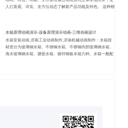
人们直观、详实、全方位动态了解新产品功能及特色。 这种栩
栩如生的产品表现形式给客户带来新奇、好感与信赖。尤其是
工业产品的外观、结构、...
水箱原理动画演示-设备原理演示动画-三维动画设计
水箱安装动画,济南工业动画制作,济南机械动画制作：水箱按
材质分为玻璃钢水箱、不锈钢水箱、不锈钢内胆玻璃钢水箱、
海水玻璃钢水箱、搪瓷水箱、镀锌钢板水箱六种。水箱一般配
有HYFI远传液位电动阀、水位监控系统和自动清洗系统以及
自洁消毒器，水箱的溢流管...