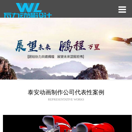
泰安动画制作公司代表性案例
REPRESENTATIVE WORKS