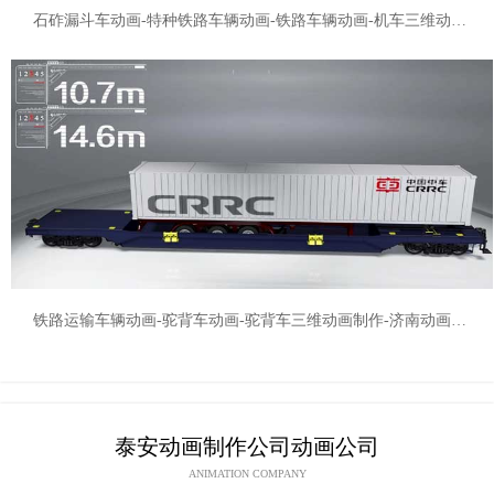
石砟漏斗车动画-特种铁路车辆动画-铁路车辆动画-机车三维动画制作-中车三维动画-济南动画公司
铁路运输车辆动画-驼背车动画-驼背车三维动画制作-济南动画公司
泰安动画制作公司动画公司
ANIMATION COMPANY