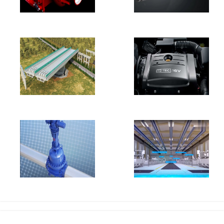
动
画
制
作:
桥梁转体施工动画-转体桥平衡转体
三
本
维
施
机
工
械
动
仿
画
真
视
动
阀门工作原理演示动画-三维动画制
频
画
机
主
的
械
要
优
动
通
势
画
过
：
的
施
新
优
工
颖
势
三
娱