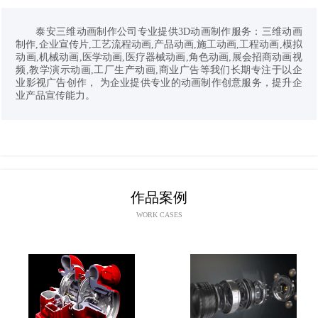
泰安三维动画制作公司专业提供3D动画制作服务：三维动画
制作,企业宣传片,工艺流程动画,产品动画,施工动画,工程动画,模拟
动画,机械动画,医学动画,医疗器械动画,角色动画,展会招商动画视
频,教学演示动画,工厂生产动画,商业广告等我们长期专注于以企
业影视广告创作， 为企业提供专业的动画制作创意服务，提升企
业产品宣传能力。
作品案例
WORK CASES
涡轮增压发动机原理三维动画制作,
三
维