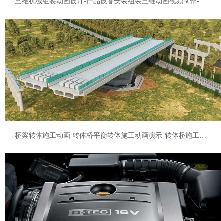
三维机械组装动画设计-产品设备安装组装三维动画视频制作-机械组装动画-济南动画制作公司
桥梁转体施工动画-转体桥平衡转体施工动画演示-转体桥施工工艺流程三维动画制作